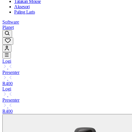
Tatakan Mouse
Aksesori
Paling Laris
Software
Planet
Logi
Presenter
R400
Logi
Presenter
R400