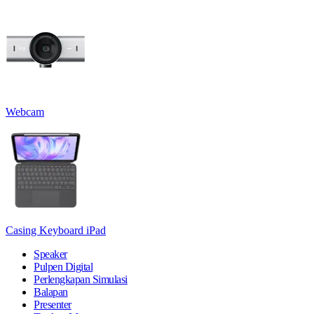
Webcam
Casing Keyboard iPad
Speaker
Pulpen Digital
Perlengkapan Simulasi
Balapan
Presenter