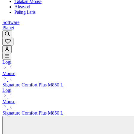
Tatakan Mouse
Aksesori
Paling Laris
Software
Planet
Logi
Mouse
Signature Comfort Plus M850 L
Logi
Mouse
Signature Comfort Plus M850 L