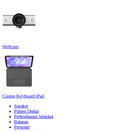
Webcam
Casing Keyboard iPad
Speaker
Pulpen Digital
Perlengkapan Simulasi
Balapan
Presenter