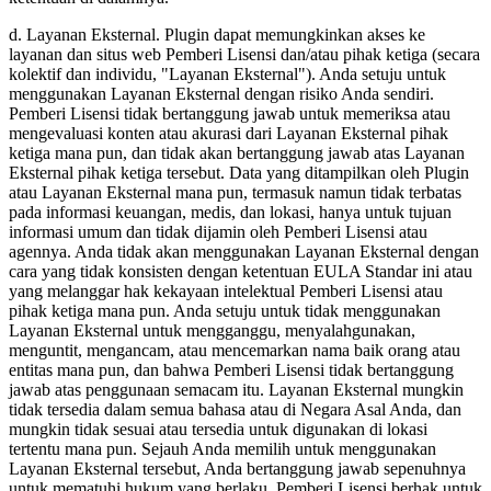
d. Layanan Eksternal. Plugin dapat memungkinkan akses ke
layanan dan situs web Pemberi Lisensi dan/atau pihak ketiga (secara
kolektif dan individu, "Layanan Eksternal"). Anda setuju untuk
menggunakan Layanan Eksternal dengan risiko Anda sendiri.
Pemberi Lisensi tidak bertanggung jawab untuk memeriksa atau
mengevaluasi konten atau akurasi dari Layanan Eksternal pihak
ketiga mana pun, dan tidak akan bertanggung jawab atas Layanan
Eksternal pihak ketiga tersebut. Data yang ditampilkan oleh Plugin
atau Layanan Eksternal mana pun, termasuk namun tidak terbatas
pada informasi keuangan, medis, dan lokasi, hanya untuk tujuan
informasi umum dan tidak dijamin oleh Pemberi Lisensi atau
agennya. Anda tidak akan menggunakan Layanan Eksternal dengan
cara yang tidak konsisten dengan ketentuan EULA Standar ini atau
yang melanggar hak kekayaan intelektual Pemberi Lisensi atau
pihak ketiga mana pun. Anda setuju untuk tidak menggunakan
Layanan Eksternal untuk mengganggu, menyalahgunakan,
menguntit, mengancam, atau mencemarkan nama baik orang atau
entitas mana pun, dan bahwa Pemberi Lisensi tidak bertanggung
jawab atas penggunaan semacam itu. Layanan Eksternal mungkin
tidak tersedia dalam semua bahasa atau di Negara Asal Anda, dan
mungkin tidak sesuai atau tersedia untuk digunakan di lokasi
tertentu mana pun. Sejauh Anda memilih untuk menggunakan
Layanan Eksternal tersebut, Anda bertanggung jawab sepenuhnya
untuk mematuhi hukum yang berlaku. Pemberi Lisensi berhak untuk