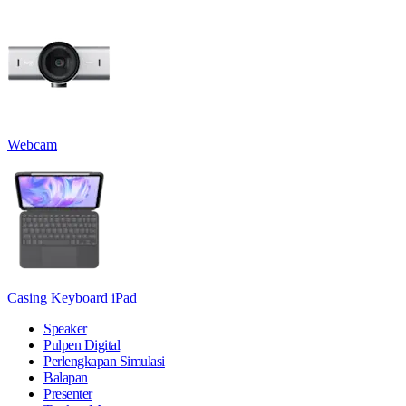
Webcam
Casing Keyboard iPad
Speaker
Pulpen Digital
Perlengkapan Simulasi
Balapan
Presenter