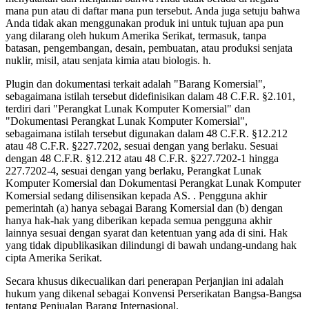
mana pun atau di daftar mana pun tersebut. Anda juga setuju bahwa
Anda tidak akan menggunakan produk ini untuk tujuan apa pun
yang dilarang oleh hukum Amerika Serikat, termasuk, tanpa
batasan, pengembangan, desain, pembuatan, atau produksi senjata
nuklir, misil, atau senjata kimia atau biologis. h.
Plugin dan dokumentasi terkait adalah "Barang Komersial",
sebagaimana istilah tersebut didefinisikan dalam 48 C.F.R. §2.101,
terdiri dari "Perangkat Lunak Komputer Komersial" dan
"Dokumentasi Perangkat Lunak Komputer Komersial",
sebagaimana istilah tersebut digunakan dalam 48 C.F.R. §12.212
atau 48 C.F.R. §227.7202, sesuai dengan yang berlaku. Sesuai
dengan 48 C.F.R. §12.212 atau 48 C.F.R. §227.7202-1 hingga
227.7202-4, sesuai dengan yang berlaku, Perangkat Lunak
Komputer Komersial dan Dokumentasi Perangkat Lunak Komputer
Komersial sedang dilisensikan kepada AS. . Pengguna akhir
pemerintah (a) hanya sebagai Barang Komersial dan (b) dengan
hanya hak-hak yang diberikan kepada semua pengguna akhir
lainnya sesuai dengan syarat dan ketentuan yang ada di sini. Hak
yang tidak dipublikasikan dilindungi di bawah undang-undang hak
cipta Amerika Serikat.
Secara khusus dikecualikan dari penerapan Perjanjian ini adalah
hukum yang dikenal sebagai Konvensi Perserikatan Bangsa-Bangsa
tentang Penjualan Barang Internasional.