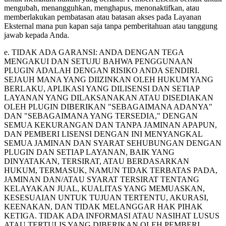
mengubah, menangguhkan, menghapus, menonaktifkan, atau
memberlakukan pembatasan atau batasan akses pada Layanan
Eksternal mana pun kapan saja tanpa pemberitahuan atau tanggung
jawab kepada Anda.
e. TIDAK ADA GARANSI: ANDA DENGAN TEGA
MENGAKUI DAN SETUJU BAHWA PENGGUNAAN
PLUGIN ADALAH DENGAN RISIKO ANDA SENDIRI.
SEJAUH MANA YANG DIIZINKAN OLEH HUKUM YANG
BERLAKU, APLIKASI YANG DILISENSI DAN SETIAP
LAYANAN YANG DILAKSANAKAN ATAU DISEDIAKAN
OLEH PLUGIN DIBERIKAN "SEBAGAIMANA ADANYA"
DAN "SEBAGAIMANA YANG TERSEDIA," DENGAN
SEMUA KEKURANGAN DAN TANPA JAMINAN APAPUN,
DAN PEMBERI LISENSI DENGAN INI MENYANGKAL
SEMUA JAMINAN DAN SYARAT SEHUBUNGAN DENGAN
PLUGIN DAN SETIAP LAYANAN, BAIK YANG
DINYATAKAN, TERSIRAT, ATAU BERDASARKAN
HUKUM, TERMASUK, NAMUN TIDAK TERBATAS PADA,
JAMINAN DAN/ATAU SYARAT TERSIRAT TENTANG
KELAYAKAN JUAL, KUALITAS YANG MEMUASKAN,
KESESUAIAN UNTUK TUJUAN TERTENTU, AKURASI,
KEENAKAN, DAN TIDAK MELANGGAR HAK PIHAK
KETIGA. TIDAK ADA INFORMASI ATAU NASIHAT LUSUS
ATAU TERTULIS YANG DIBERIKAN OLEH PEMBERI