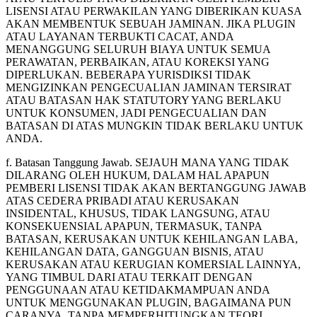
LISENSI ATAU PERWAKILAN YANG DIBERIKAN KUASA
AKAN MEMBENTUK SEBUAH JAMINAN. JIKA PLUGIN
ATAU LAYANAN TERBUKTI CACAT, ANDA
MENANGGUNG SELURUH BIAYA UNTUK SEMUA
PERAWATAN, PERBAIKAN, ATAU KOREKSI YANG
DIPERLUKAN. BEBERAPA YURISDIKSI TIDAK
MENGIZINKAN PENGECUALIAN JAMINAN TERSIRAT
ATAU BATASAN HAK STATUTORY YANG BERLAKU
UNTUK KONSUMEN, JADI PENGECUALIAN DAN
BATASAN DI ATAS MUNGKIN TIDAK BERLAKU UNTUK
ANDA.
f. Batasan Tanggung Jawab. SEJAUH MANA YANG TIDAK
DILARANG OLEH HUKUM, DALAM HAL APAPUN
PEMBERI LISENSI TIDAK AKAN BERTANGGUNG JAWAB
ATAS CEDERA PRIBADI ATAU KERUSAKAN
INSIDENTAL, KHUSUS, TIDAK LANGSUNG, ATAU
KONSEKUENSIAL APAPUN, TERMASUK, TANPA
BATASAN, KERUSAKAN UNTUK KEHILANGAN LABA,
KEHILANGAN DATA, GANGGUAN BISNIS, ATAU
KERUSAKAN ATAU KERUGIAN KOMERSIAL LAINNYA,
YANG TIMBUL DARI ATAU TERKAIT DENGAN
PENGGUNAAN ATAU KETIDAKMAMPUAN ANDA
UNTUK MENGGUNAKAN PLUGIN, BAGAIMANA PUN
CARANYA, TANPA MEMPERHITUNGKAN TEORI