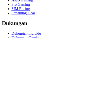
Astro Gaming
Pro Gaming
SIM Racing
Streaming Gear
Dukungan
Dukungan Individu
Dukungan Gaming
Dukungan Bisnis Pendidikan
Hubungi kami
Software
GHub untuk Gaming Streaming
Options+ untuk Performa
Logitech
Prodotti
Untuk Gaming dan Streaming