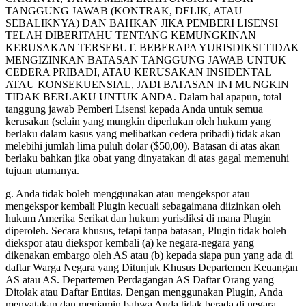
TANGGUNG JAWAB (KONTRAK, DELIK, ATAU
SEBALIKNYA) DAN BAHKAN JIKA PEMBERI LISENSI
TELAH DIBERITAHU TENTANG KEMUNGKINAN
KERUSAKAN TERSEBUT. BEBERAPA YURISDIKSI TIDAK
MENGIZINKAN BATASAN TANGGUNG JAWAB UNTUK
CEDERA PRIBADI, ATAU KERUSAKAN INSIDENTAL
ATAU KONSEKUENSIAL, JADI BATASAN INI MUNGKIN
TIDAK BERLAKU UNTUK ANDA. Dalam hal apapun, total
tanggung jawab Pemberi Lisensi kepada Anda untuk semua
kerusakan (selain yang mungkin diperlukan oleh hukum yang
berlaku dalam kasus yang melibatkan cedera pribadi) tidak akan
melebihi jumlah lima puluh dolar ($50,00). Batasan di atas akan
berlaku bahkan jika obat yang dinyatakan di atas gagal memenuhi
tujuan utamanya.
g. Anda tidak boleh menggunakan atau mengekspor atau
mengekspor kembali Plugin kecuali sebagaimana diizinkan oleh
hukum Amerika Serikat dan hukum yurisdiksi di mana Plugin
diperoleh. Secara khusus, tetapi tanpa batasan, Plugin tidak boleh
diekspor atau diekspor kembali (a) ke negara-negara yang
dikenakan embargo oleh AS atau (b) kepada siapa pun yang ada di
daftar Warga Negara yang Ditunjuk Khusus Departemen Keuangan
AS atau AS. Departemen Perdagangan AS Daftar Orang yang
Ditolak atau Daftar Entitas. Dengan menggunakan Plugin, Anda
menyatakan dan menjamin bahwa Anda tidak berada di negara