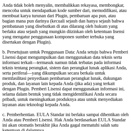
Anda tidak boleh menyalin, membalikkan rekayasa, membongkar,
mencoba untuk mendapatkan kode sumber dari, memodifikasi, atau
membuat karya turunan dari Plugin, pembaruan apa pun, atau
bagian mana pun darinya (kecuali sejauh dan hanya sejauh bahwa
pembatasan yang disebutkan di atas dilarang oleh hukum yang
berlaku atau sejauh yang mungkin diizinkan oleh ketentuan lisensi
yang mengatur penggunaan komponen sumber terbuka yang
disertakan dengan Plugin).
b. Persetujuan untuk Penggunaan Data: Anda setuju bahwa Pemberi
Lisensi dapat mengumpulkan dan menggunakan data teknis serta
informasi terkait—termasuk namun tidak terbatas pada informasi
teknis tentang perangkat, sistem dan perangkat lunak aplikasi Anda,
serta periferal—yang dikumpulkan secara berkala untuk
memfasilitasi penyediaan pembaruan perangkat lunak, dukungan
produk, dan layanan lain kepada Anda (jika ada) yang terkait
dengan Plugin. Pemberi Lisensi dapat menggunakan informasi ini,
selama dalam bentuk yang tidak mengidentifikasi Anda secara
pribadi, untuk meningkatkan produknya atau untuk menyediakan
layanan atau teknologi kepada Anda.
c. Pemberhentian. EULA Standar ini berlaku sampai dihentikan oleh
Anda atau Pemberi Lisensi. Hak Anda berdasarkan EULA Standar
ini akan otomatis berakhir jika Anda gagal mematuhi salah satu
ketentuan di dalamnya.