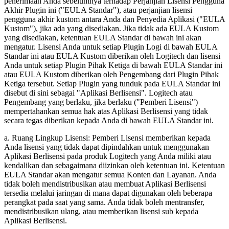
penerimaan Anda sebelumnya terhadap Perjanjian Lisensi Pengguna
Akhir Plugin ini ("EULA Standar"), atau perjanjian lisensi
pengguna akhir kustom antara Anda dan Penyedia Aplikasi ("EULA
Kustom"), jika ada yang disediakan. Jika tidak ada EULA Kustom
yang disediakan, ketentuan EULA Standar di bawah ini akan
mengatur. Lisensi Anda untuk setiap Plugin Logi di bawah EULA
Standar ini atau EULA Kustom diberikan oleh Logitech dan lisensi
Anda untuk setiap Plugin Pihak Ketiga di bawah EULA Standar ini
atau EULA Kustom diberikan oleh Pengembang dari Plugin Pihak
Ketiga tersebut. Setiap Plugin yang tunduk pada EULA Standar ini
disebut di sini sebagai "Aplikasi Berlisensi". Logitech atau
Pengembang yang berlaku, jika berlaku ("Pemberi Lisensi")
mempertahankan semua hak atas Aplikasi Berlisensi yang tidak
secara tegas diberikan kepada Anda di bawah EULA Standar ini.
a. Ruang Lingkup Lisensi: Pemberi Lisensi memberikan kepada
Anda lisensi yang tidak dapat dipindahkan untuk menggunakan
Aplikasi Berlisensi pada produk Logitech yang Anda miliki atau
kendalikan dan sebagaimana diizinkan oleh ketentuan ini. Ketentuan
EULA Standar akan mengatur semua Konten dan Layanan. Anda
tidak boleh mendistribusikan atau membuat Aplikasi Berlisensi
tersedia melalui jaringan di mana dapat digunakan oleh beberapa
perangkat pada saat yang sama. Anda tidak boleh mentransfer,
mendistribusikan ulang, atau memberikan lisensi sub kepada
Aplikasi Berlisensi.