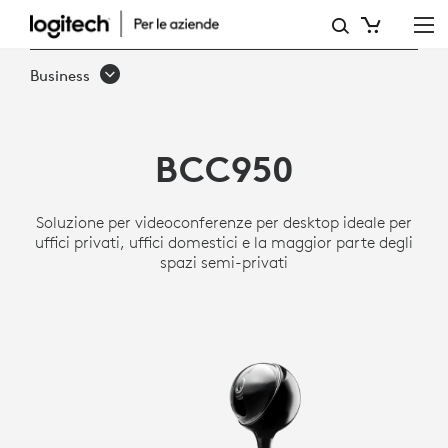
SISTEMA
PER
Business
VIDEOCONFERENZE
INTEGRATO
BCC950
BCC950
DI
Soluzione per videoconferenze per desktop ideale per
LOGITECH
uffici privati, uffici domestici e la maggior parte degli
spazi semi-privati
CON
WEBCAM
E
VIVAVOCE