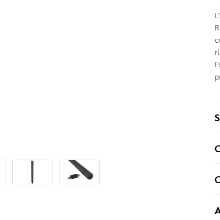
L
R
c
r
E
p
S
C
C