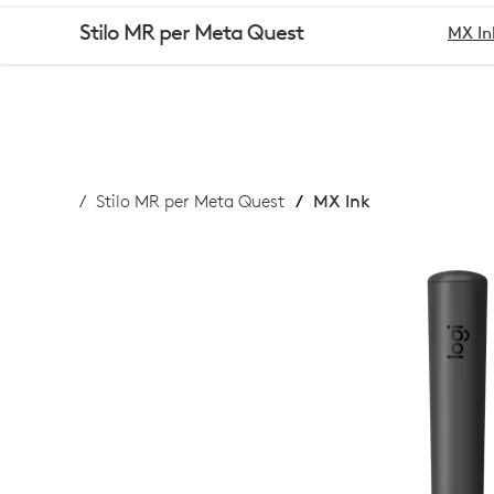
STILO
Stilo MR per Meta Quest
MX In
MX
INK
Stilo MR per Meta Quest
MX Ink
MR
PER
META