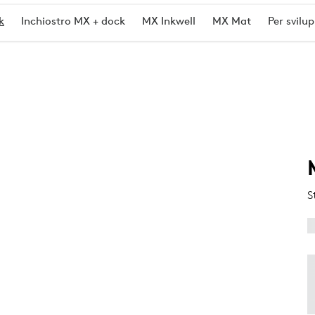
k
Inchiostro MX + dock
MX Inkwell
MX Mat
Per svilu
S