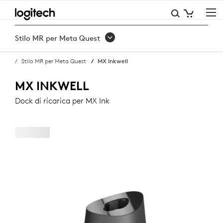
ACQUISTA
IL
Stilo MR per Meta Quest
DOCK
Stilo MR per Meta Quest
MX Inkwell
DI
RICARICA
MX INKWELL
MX
Dock di ricarica per MX Ink
INKWELL
PER
MX
INK