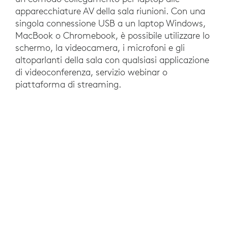
apparecchiature AV della sala riunioni. Con una
singola connessione USB a un laptop Windows,
MacBook o Chromebook, è possibile utilizzare lo
schermo, la videocamera, i microfoni e gli
altoparlanti della sala con qualsiasi applicazione
di videoconferenza, servizio webinar o
piattaforma di streaming.
Facilità e flessibilità? Proprio così.
Ecco come funziona:
Installa il sistema Logitech Swytch in qualsiasi
sala riunioni dotata di una videocamera per
videoconferenze collegata tramite USB e di
uno schermo HDMI. I componenti di Swytch,
tra cui un hub dotato di USB 3.0 e HDMI 2.0
con rilevamento automatico e tecnologia
DisplayLink™, vengono installati in un posto