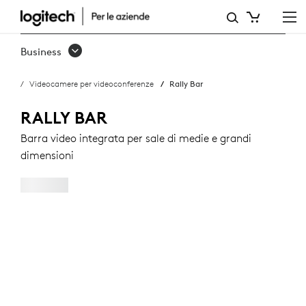
RALLY
BAR
Business
Videocamere per videoconferenze
Rally Bar
RALLY BAR
Barra video integrata per sale di medie e grandi
dimensioni