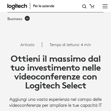
MASSIMIZZA
IL
Business
TUO
INVESTIMENTO
VC
Articolo
Tempo di lettura: 4 min
CON
Ottieni il massimo dal
LOGITECH
tuo investimento nelle
SELECT
videoconferenze con
Logitech Select
Aggiungi una vasta esperienza nel campo delle
videoconferenze per ampliare le tue capacità IT