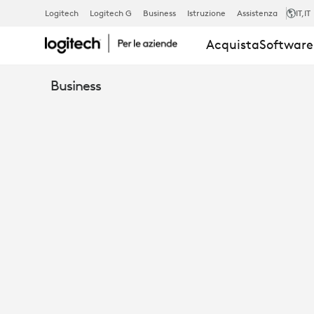
E-
Logitech
Logitech G
Business
Istruzione
Assistenza
IT
,IT
Acquista
Software 
BOOK:
Business
REINVENTAR
GLI
SPAZI
DI