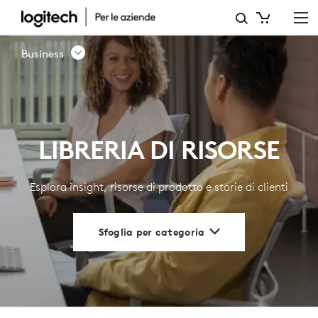
LIBRERIA
RISORSE
Business
|
LOGITECH
BUSINESS
LIBRERIA DI RISORSE
Esplora insight, risorse di prodotto e storie di clienti
Sfoglia per categoria