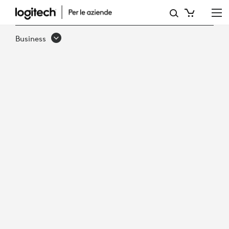
RECENSIONE
DEL
Business
PRODOTTO:
FROST
&AMP;
SULLIVAN
VALUTA
RALLY
BAR
PER
APPLIANCE
PER