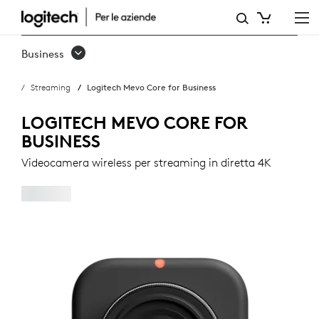
MEVO
CORE
Business
FOR
Streaming
Logitech Mevo Core for Business
BUSINESS
-
LOGITECH MEVO CORE FOR
BUSINESS
VIDEOCAMERA
Videocamera wireless per streaming in diretta 4K
WIRELESS
PER
STREAMING
|
LOGITECH