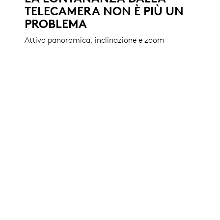
TELECAMERA NON È PIÙ UN
PROBLEMA
Attiva panoramica, inclinazione e zoom
utilizzando il pratico telecomando per non
perderti nemmeno un dettaglio presente
nella sala conferenze, nell'auditorium, nella
classe o nell'ambiente di lavoro. Inoltre,
downloadndo l'apposito software, puoi
azionare la telecamera da un luogo remoto.
FUNZIONALITÀ AGGIUNTIVE
OBIETTIVO VIDEOCAMERA
PREMIUM