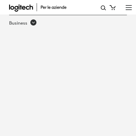
VIDEOCAMERA
PER
Business
VIDEOCONFERENZE
LOGITECH
PTZ
PRO
2
CON
TELECOMANDO