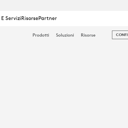
RA
E Servizi
Risorse
Partner
Prodotti
Soluzioni
Risorse
CONFI
ERENZE