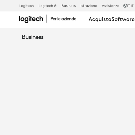
VIDEOCAME
Logitech
Logitech G
Business
Istruzione
Assistenza
IT
,IT
Acquista
Software 
PER
Business
VIDEOCONF
LOGITECH
PTZ
PRO