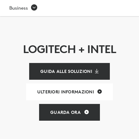
SOLUZIONI
Business
DI
VIDEOCONFERENZA
LOGITECH
LOGITECH + INTEL
E
INTEL
GUIDA ALLE SOLUZIONI
ULTERIORI INFORMAZIONI
GUARDA ORA