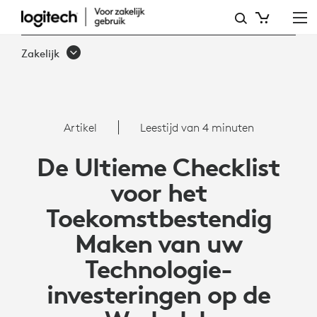
DE
ULTIEME
Zakelijk
CHECKLIST
VOOR
HET
Artikel
Leestijd van 4 minuten
TOEKOMSTBESTENDIG
De Ultieme Checklist
MAKEN
voor het
VAN
Toekomstbestendig
UW
Maken van uw
TECHNOLOGIE-
Technologie-
INVESTERINGEN
investeringen op de
OP