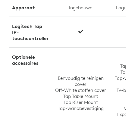
Apparaat
Ingebouwd
Logitec
Logitech Tap
IP-
touchcontroller
Optionele
accessoires
Tap Ta
Tap Ri
Eenvoudig te reinigen
Tap-wand
cover
Sw
Off-White stoffen cover
Tv-beves
Tap Table Mount
Me
Tap Riser Mount
Me
Tap-wandbevestiging
Verl
Expansi
Me