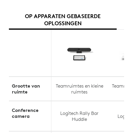
OP APPARATEN GEBASEERDE
OPLOSSINGEN
Grootte van
Teamruimtes en kleine
Teamruimt
ruimte
ruimtes
ru
Conference
Logitech Rally Bar
camera
Logite
Huddle