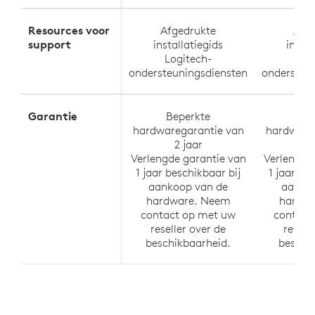
Resources voor
Afgedrukte
Afg
support
installatiegids
instal
Logitech-
Log
ondersteuningsdiensten
ondersteu
Garantie
Beperkte
Be
hardwaregarantie van
hardware
2 jaar
2
Verlengde garantie van
Verlengde
1 jaar beschikbaar bij
1 jaar be
aankoop van de
aanko
hardware. Neem
hardwa
contact op met uw
contact
reseller over de
resell
beschikbaarheid.
beschi