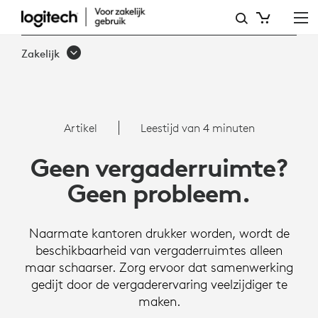
GEEN
VERGADERRUIMTE,
Zakelijk
GEEN
PROBLEEM:
EFFECTIEVE
Artikel
Leestijd van 4 minuten
VERGADERINGEN
Geen vergaderruimte?
OP
Geen probleem.
LOCATIE
BEVORDEREN
Naarmate kantoren drukker worden, wordt de
beschikbaarheid van vergaderruimtes alleen
maar schaarser. Zorg ervoor dat samenwerking
gedijt door de vergaderervaring veelzijdiger te
maken.