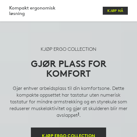
LOGITECH
Kompakt ergonomisk
KJØP NÅ
løsning
COMFORT-
SETT;
MUS,
KJØP ERGO COLLECTION
TASTATUR,
GJØR PLASS FOR
HODESETT
KOMFORT
OG
WEBKAMERA
Gjør enhver arbeidsplass til din komfortsone. Dette
kompakte oppsettet har tastatur uten numerisk
tastatur for mindre armstrekking og en styrekule som
reduserer muskelaktivitet og gjør at skulderen blir mer
1
avslappet
Sammenlignet med en tr
.
KJØP ERGO COLLECTION