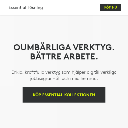
LOGITECH
Essential-lösning
KÖP NU
ESSENTIALS
TANGENTBORDS-
OCH
OUMBÄRLIGA VERKTYG.
MUSKOMBINATION
BÄTTRE ARBETE.
MED
WEBBKAMERA
Enkla, kraftfulla verktyg som hjälper dig till verkliga
OCH
jobbsegrar – till och med hemma.
HEADSET
KÖP ESSENTIAL KOLLEKTIONEN