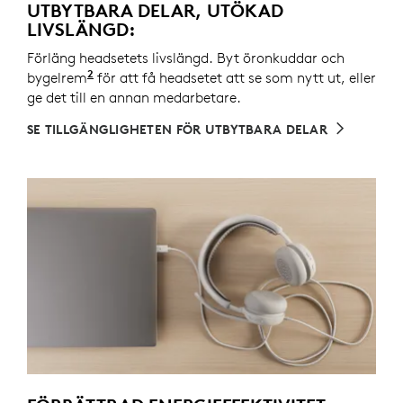
UTBYTBARA DELAR, UTÖKAD
LIVSLÄNGD:
Förläng headsetets livslängd. Byt öronkuddar och
2
bygelrem
Reservdelar kanske inte finns överallt.
för att få headsetet att se som nytt ut, eller
ge det till en annan medarbetare.
SE TILLGÄNGLIGHETEN FÖR UTBYTBARA DELAR