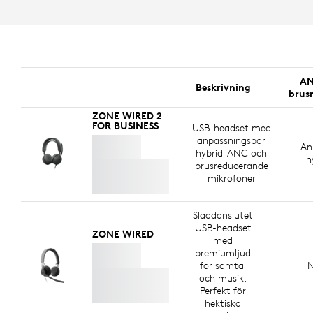
AN
Beskrivning
brus
ZONE WIRED 2
FOR BUSINESS
USB-headset med
anpassningsbar
An
hybrid-ANC och
h
brusreducerande
mikrofoner
Sladdanslutet
USB-headset
ZONE WIRED
med
premiumljud
för samtal
N
och musik.
Perfekt för
hektiska