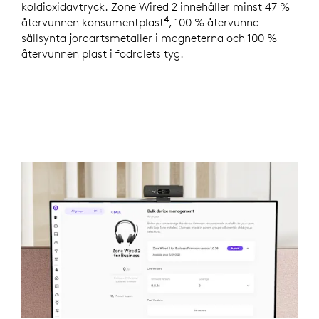
koldioxidavtryck. Zone Wired 2 innehåller minst 47 %
4
återvunnen konsumentplast
Exklusive plast i kretskor
, 100 % återvunna
sällsynta jordartsmetaller i magneterna och 100 %
återvunnen plast i fodralets tyg.