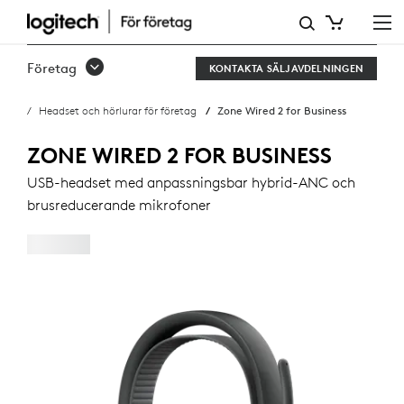
ZONE
WIRED
Företag
KONTAKTA SÄLJAVDELNINGEN
2
Headset och hörlurar för företag
Zone Wired 2 for Business
FOR
BUSINESS
ZONE WIRED 2 FOR BUSINESS
USB-headset med anpassningsbar hybrid-ANC och
brusreducerande mikrofoner