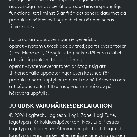
nödvändiga för att behålla produktens ursprungliga
funktionalitet i minst 5 år från det senare datumet då
produkten såldes av Logitech eller när den senast
tillverkades.
För programuppdateringar av generiska
operativsystem utvecklade av tredjepartsleverantörer
(t.ex. Microsoft, Google, etc.) säkerställer vi istället
att, vid tidpunkten för certifiering,
operativsystemleverantören är åtagit sig att
tillhandahålla uppdateringar utan kostnad för
produkter som uppfyller minimikrav på hårdvara och
att sådana redan tillkännagivna minimikrav på
hårdvara uppfylls.
JURIDISK VARUMÄRKESDEKLARATION
© 2026 Logitech. Logitech, Logi, Zone, Logi Tune,
logotypen för koldioxidpåverkan, Next Life Plastics-
logotypen, logotypen Återvunnen plast och Logitechs
logotyp är varumärken eller registrerade varumärken