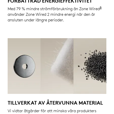
FÖRBÄTTRAD ENERGIEFFEKTIVITET
3
Med 79 % mindre strömförbrukning än Zone Wired
Den f
använder Zone Wired 2 mindre energi när den är
ansluten under längre perioder.
TILLVERKAT AV ÅTERVUNNA MATERIAL
Vi vidtar åtgärder för att minska våra produkters