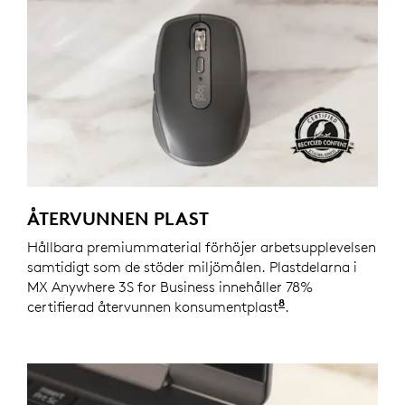
ÅTERVUNNEN PLAST
Hållbara premiummaterial förhöjer arbetsupplevelsen
samtidigt som de stöder miljömålen. Plastdelarna i
MX Anywhere 3S for Business innehåller 78%
8
certifierad återvunnen konsumentplast
Exklusive plast 
.