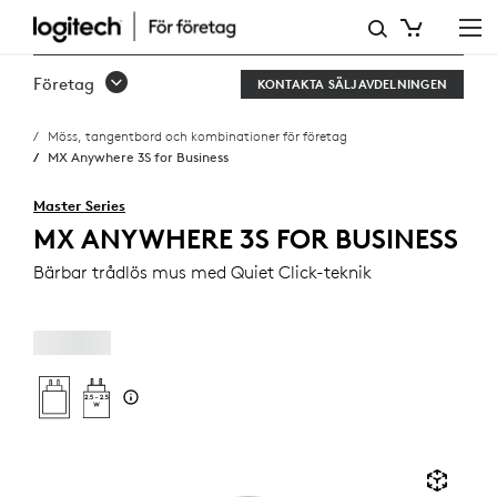
MX
ANYWHERE
Företag
KONTAKTA SÄLJAVDELNINGEN
3S
Möss, tangentbord och kombinationer för företag
FOR
MX Anywhere 3S for Business
BUSINESS
Master Series
MX ANYWHERE 3S FOR BUSINESS
Bärbar trådlös mus med Quiet Click-teknik