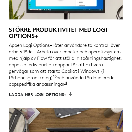
STÖRRE PRODUKTIVITET MED LOGI
OPTIONS+
Appen Logi Options+ låter användare ta kontroll över
arbetsflödet. Arbeta över enheter och operativsystem
med hjälp av Flow för att ställa in spårningshastighet,
anpassa individuella knappar för att aktivera
genvägar som att starta Copilot i Windows (i
10
förhandsgranskning)
Copilot i Windows (i förhandsgr
och använda fördefinierade
11
appspecifika anpassningar
Kräver appen Logi Options+
.
LADDA NER LOGI OPTIONS+