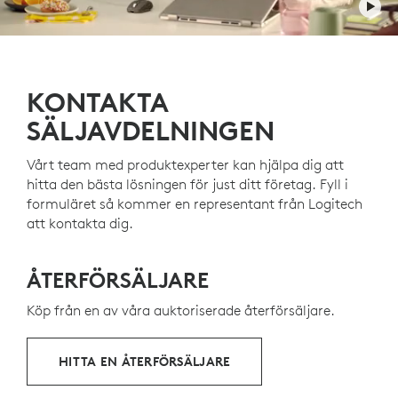
USB-C
-snabbladdning
Quiet Click
-teknik
Bakåt-/framåtknappar
ÅTERVUNNEN PLAST
På/av
-reglage
Plastdelarna i MX Anywhere 3S for Business innehåller
Avläsningssensor på
8 000 DPI
78% certifierad återvunnen konsumentplast – för att
KONTAKTA
Easy-Switch
-knappar
ge nytt liv till plast från gammal hemelektronik och
SÄLJAVDELNINGEN
12
s
hjälpa till att minska vårt koldioxidavtryck
Exklusive pla
.
Vårt team med produktexperter kan hjälpa dig att
OM ÅTERVUNNEN PLAST
hitta den bästa lösningen för just ditt företag. Fyll i
formuläret så kommer en representant från Logitech
att kontakta dig.
ÅTERFÖRSÄLJARE
Köp från en av våra auktoriserade återförsäljare.
HITTA EN ÅTERFÖRSÄLJARE