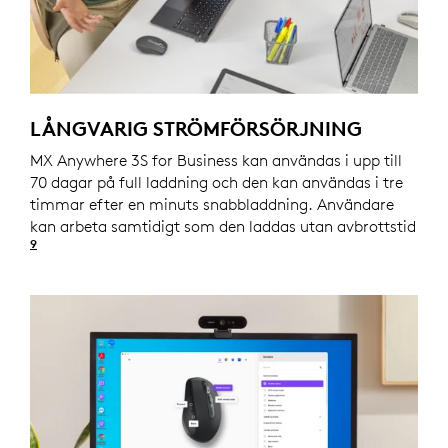
LÅNGVARIG STRÖMFÖRSÖRJNING
MX Anywhere 3S for Business kan användas i upp till
70 dagar på full laddning och den kan användas i tre
timmar efter en minuts snabbladdning. Användare
kan arbeta samtidigt som den laddas utan avbrottstid
9
Batteritiden kan variera beroende på datormiljö oc