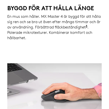
BYGGD FÖR ATT HÅLLA LÄNGE
En mus som håller. MX Master 4 är byggd för att hålla
sig ren och se bra ut även efter många timmar och år
3
av användning. Förbättrad fläckbeständighet
Jämfört me
.
Polerade mikrotexturer. Kombinerar komfort och
hållbarhet.