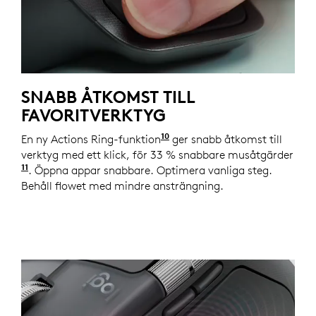
SNABB ÅTKOMST TILL
FAVORITVERKTYG
10
En ny Actions Ring-funktion
Kräver Logi Options+
ger snabb åtkomst till
verktyg med ett klick, för 33 % snabbare musåtgärder
11
Med Actions Ring-genvägar och MX Master 4. Logite
. Öppna appar snabbare. Optimera vanliga steg.
Behåll flowet med mindre ansträngning.