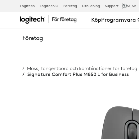
SIGNATURE
Logitech
Logitech G
Företag
Utbildning
Support
SE
,SV
Köp
Programvara O
COMFORT
Företag
PLUS
Möss, tangentbord och kombinationer för företag
M850
Signature Comfort Plus M850 L for Business
L
FOR