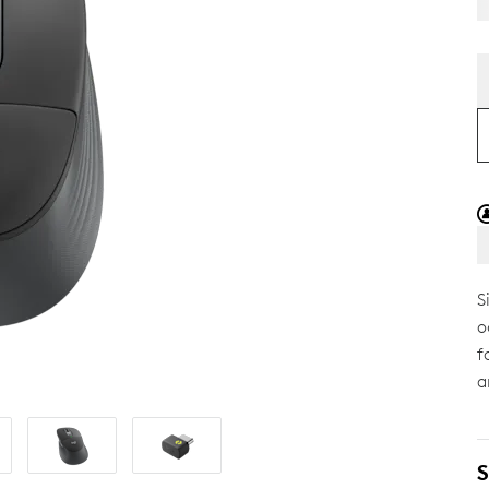
S
o
f
a
S