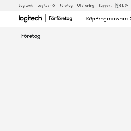
RALLY-
Logitech
Logitech G
Företag
Utbildning
Support
SE
,SV
Köp
Programvara O
MIKROFONH
Företag