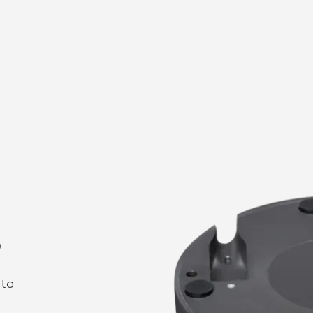
B
sta