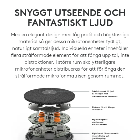
SNYGGT UTSEENDE OCH
FANTASTISKT LJUD
Med en elegant design med låg profil och högklassiga
material så ger dessa mikrofonenheter tydligt,
naturligt samtalsljud. Individuella enheter innehåller
flera strålformade element för att fånga upp tal, inte
distraktioner. I större rum ska ytterligare
mikrofonenheter distribueras för att förlänga den
strålformade mikrofonmatrisen genom rummet.
Enkel åtkomst till ljud
av-knappen med
indikatorlampa för status
Zinkram för att dämpa
vibrationer
Anpassningsbar
strålformad
mikrofonmatris
RightSound för automatisk
röstnivellering och
ljuddämpning