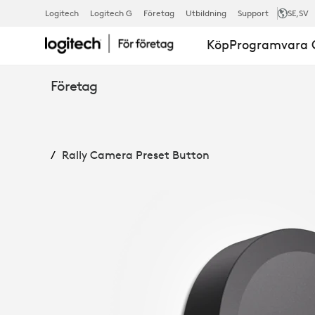
LOGITECH
Logitech
Logitech G
Företag
Utbildning
Support
SE
,SV
Köp
Programvara O
RALLY
Företag
CAMERA
Rally Camera Preset Button
PRESET
BUTTON