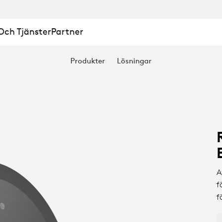
ch Tjänster
Partner
Produkter
Lösningar
A
f
f