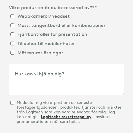
Vilka produkter är du intresserad av?*
*
Land
*
Webbkameror/headset
Möss, tangentbord eller kombinationer
Fjärrkontroller för presentation
Tillbehör till mobilenheter
Mötesrumslösningar
Hur kan vi hjälpa dig?
Meddela mig via e-post om de senaste
företagserbjudanden, produkter, tjänster och insikter
från Logitech som kan vara relevanta för mig. Jag
kan enligt
Logitechs sekretesspolicy
avsluta
prenumerationen när som helst.