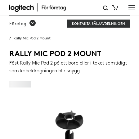
RALLY
MIC
Företag
KONTAKTA SÄLJAVDELNINGEN
POD
Rally Mic Pod 2 Mount
2
MOUNT
RALLY MIC POD 2 MOUNT
Fäst Rally Mic Pod 2 på ett bord eller i taket samtidigt
som kabeldragningen blir snygg.