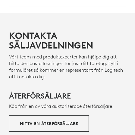
ETT VAL SOM KÄNNS BRA
För Logitech är det viktigt att skapa en mer hållbar
KONTAKTA
värld. Vi arbetar aktivt för att minimera vårt
miljöavtryck och påskynda takten av sociala
SÄLJAVDELNINGEN
förändringar.
Vårt team med produktexperter kan hjälpa dig att
hitta den bästa lösningen för just ditt företag. Fyll i
TILLVERKAD I NEXT LIFE PLASTICS
formuläret så kommer en representant från Logitech
att kontakta dig.
Plastdelarna i Rally Mic Pod 2 innehåller minst 58 %
certifierad återvunnen konsumentplast för att ge nytt
liv till plast från gammal kundelektronik och hjälpa till
ÅTERFÖRSÄLJARE
att minska vårt koldioxidavtryck.
Köp från en av våra auktoriserade återförsäljare.
OM ÅTERVUNNEN PLAST
HITTA EN ÅTERFÖRSÄLJARE