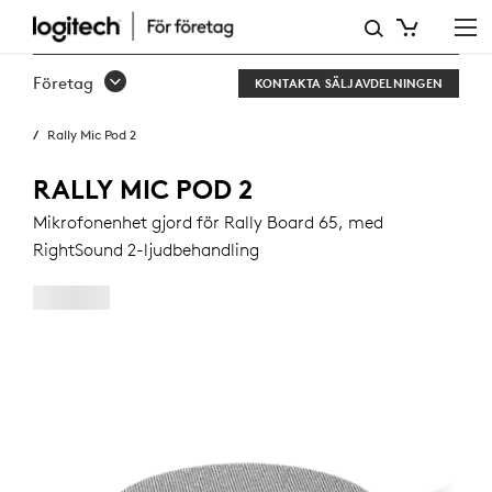
RALLY
MIC
Företag
KONTAKTA SÄLJAVDELNINGEN
POD
Rally Mic Pod 2
2
RALLY MIC POD 2
Mikrofonenhet gjord för Rally Board 65, med
RightSound 2-ljudbehandling