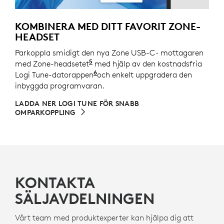
KOMBINERA MED DITT FAVORIT ZONE-
HEADSET
Parkoppla smidigt den nya Zone USB-C
-
mottagaren
5
med Zone-headsetet
Se hela listan över enheter som st
med hjälp av den kostnadsfria
6
Logi Tune-datorappen
Logi Tune är inte tillgängligt 
och enkelt uppgradera den
inbyggda programvaran.
LADDA NER LOGI TUNE FÖR SNABB
OMPARKOPPLING
KONTAKTA
SÄLJAVDELNINGEN
Vårt team med produktexperter kan hjälpa dig att