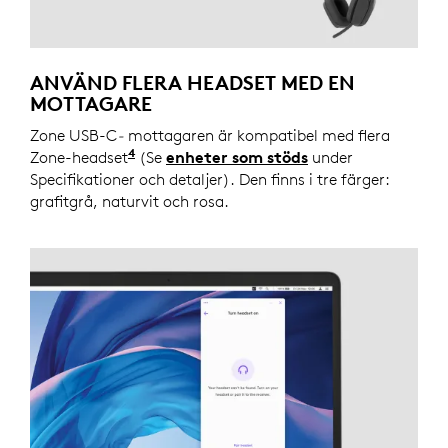
ANVÄND FLERA HEADSET MED EN
MOTTAGARE
Zone USB-C
-
mottagaren är kompatibel med flera
4
Zone-headset
Anslut ett headset i taget till mottaga
(Se
enheter som stöds
under
Specifikationer och detaljer). Den finns i tre färger:
grafitgrå, naturvit och rosa.