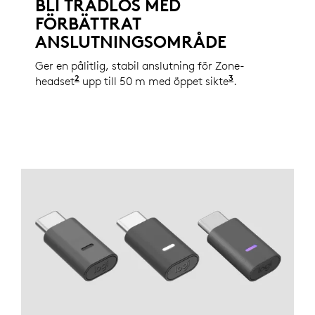
BLI TRÅDLÖS MED
FÖRBÄTTRAT
ANSLUTNINGSOMRÅDE
Ger en pålitlig, stabil anslutning för Zone-
2
3
headset
Se hela listan över enheter som stöds under
upp till 50 m med öppet sikte
Den trådlösa a
.