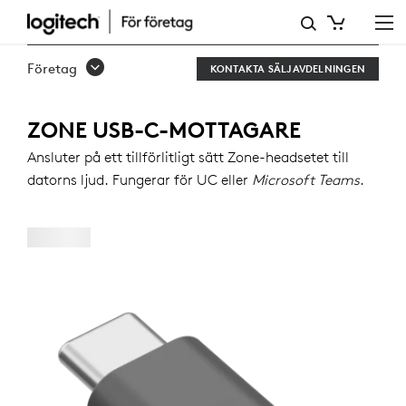
ZONE
USB-
Företag
KONTAKTA SÄLJAVDELNINGEN
C-
MOTTAGARE
ZONE USB-C-MOTTAGARE
Ansluter på ett tillförlitligt sätt Zone-headsetet till
datorns ljud. Fungerar för UC eller
Microsoft Teams
.