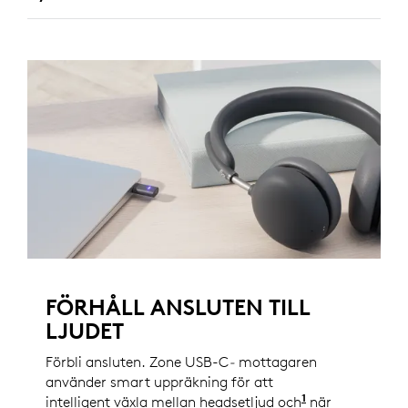
FÖRHÅLL ANSLUTEN TILL
LJUDET
Förbli ansluten. Zone USB-C
-
mottagaren
använder smart uppräkning för att
1
intelligent växla mellan headsetljud och
datorljud
när