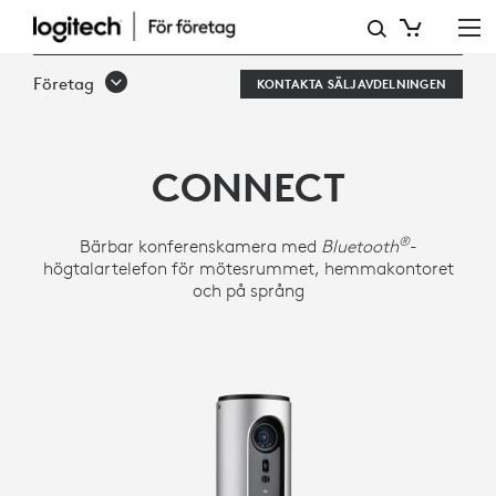
LOGITECH-
KONFERENSKAMERAN
Företag
KONTAKTA SÄLJAVDELNINGEN
CONNECT
CONNECT
®
Bärbar konferenskamera med
Bluetooth
-
högtalartelefon för mötesrummet, hemmakontoret
och på språng