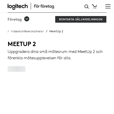
KÖP
MEETUP
Företag
KONTAKTA SÄLJAVDELNINGEN
2
Videokonferenskameror
MeetUp 2
MEETUP 2
Uppgradera dina små mötesrum med MeetUp 2 och
förenkla mötesupplevelsen för alla.