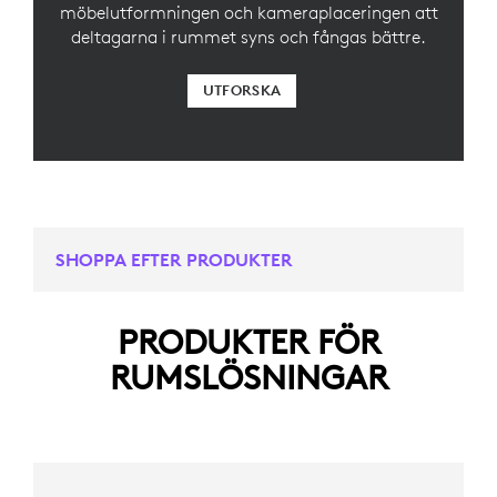
möbelutformningen och kameraplaceringen att
deltagarna i rummet syns och fångas bättre.
UTFORSKA
SHOPPA EFTER PRODUKTER
PRODUKTER FÖR
RUMSLÖSNINGAR