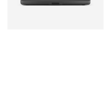
LOGITECH TAP IP
Pekskärmskontroll för mötesrum med PoE-anslutning