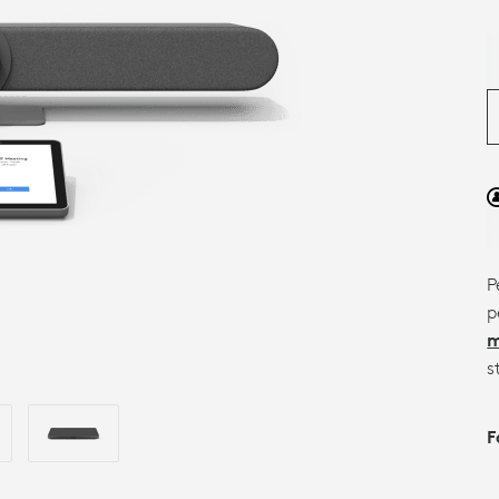
P
p
m
s
F