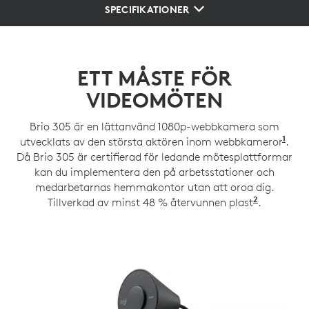
SPECIFIKATIONER
ETT MÅSTE FÖR
VIDEOMÖTEN
Brio 305 är en lättanvänd 1080p-webbkamera som
1
utvecklats av den största aktören inom webbkameror
Base
.
Då Brio 305 är certifierad för ledande mötesplattformar
kan du implementera den på arbetsstationer och
medarbetarnas hemmakontor utan att oroa dig.
2
Tillverkad av minst 48 % återvunnen plast
62 % för 
.