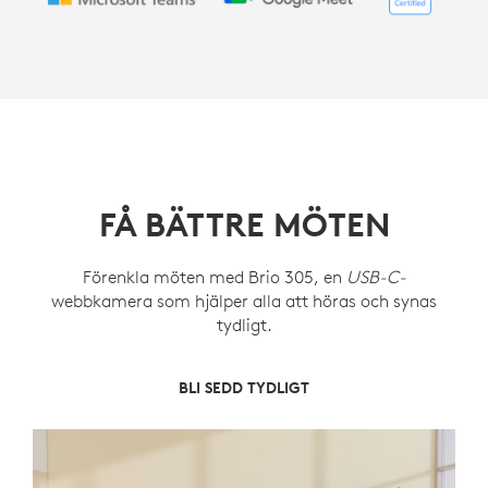
FÅ BÄTTRE MÖTEN
Förenkla möten med Brio 305, en
USB-C-
webbkamera som hjälper alla att höras och synas
tydligt.
SKYDDAR INTEGRITETEN
BLI HÖRD TYDLIGT
BLI SEDD TYDLIGT