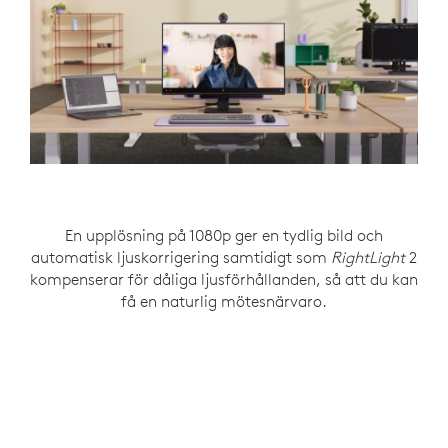
Det är bara att vrida för att öppna eller stänga
En upplösning på 1080p ger en tydlig bild och
Brusreducerande monomikrofon fångar upp
automatisk ljuskorrigering samtidigt som
sekretesskyddet när det inte används. En
tydliga röster genom att dämpa
RightLight
2
kompenserar för dåliga ljusförhållanden, så att du kan
indikatorlampa låter användaren med säkerhet
bakgrundsljuden.
få en naturlig mötesnärvaro.
veta när kameran är aktiv.