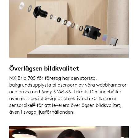
Överlägsen bildkvalitet
MX Brio 705 för företag har den största,
bakgrundsupplysta bildsensorn av våra webbkameror
och drivs med
Sony STARVIS-
teknik. Den innehåller
även ett specialdesignat objektiv och 70 % större
5
sensorpixel
Jämfört med Logitech Brio
för att leverera överlägsen bildkvalitet,
även i svaga ljusförhållanden.