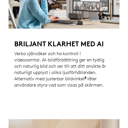
BRILJANT KLARHET MED AI
Verka självsäker och ha kontroll i
videosamtal. AI-bildförbättring ger en tydlig
och naturlig bild och ser till att ditt ansikte är
naturligt upplyst i olika ljusförhållanden.
4
Alternativ med justerbar bildvinkel
Aktiverad med Logi
låter
användare styra vad som visas på skärmen.