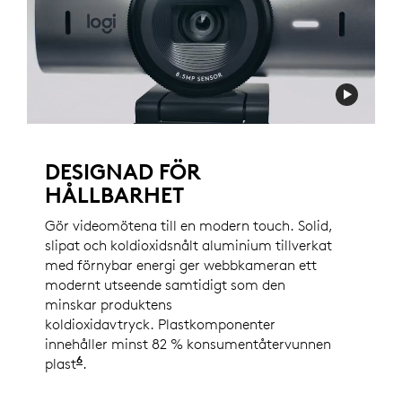
DESIGNAD FÖR
HÅLLBARHET
Gör videomötena till en modern touch. Solid,
slipat och koldioxidsnålt aluminium tillverkat
med förnybar energi ger webbkameran ett
modernt utseende samtidigt som den
minskar produktens
koldioxidavtryck. Plastkomponenter
innehåller minst 82 % konsumentåtervunnen
6
plast
Exklusive PWA, sladdar och förpackningar.
.