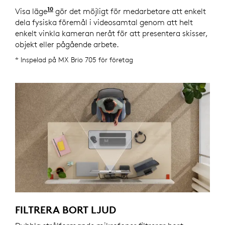
10
Visa läge
Aktiverad med Logi Tune. Logi Tune är till
gör det möjligt för medarbetare att enkelt
dela fysiska föremål i videosamtal genom att helt
enkelt vinkla kameran neråt för att presentera skisser,
objekt eller pågående arbete.
* Inspelad på MX Brio 705 för företag
FILTRERA BORT LJUD