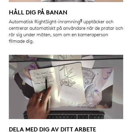
HÅLL DIG PÅ BANAN
9
Automatisk RightSight-inramning
Aktiverad med Logi T
upptäcker och
centrerar automatiskt på användare när de pratar och
rör sig under möten, som om en kameraperson
filmade dig.
DELA MED DIG AV DITT ARBETE