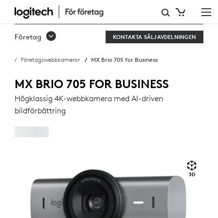
MX
BRIO
Företag
KONTAKTA SÄLJAVDELNINGEN
705
Företagswebbkameror
MX Brio 705 for Business
FÖR
FÖRETAG
MX BRIO 705 FOR BUSINESS
Högklassig 4K-webbkamera med AI-driven
bildförbättring
3D