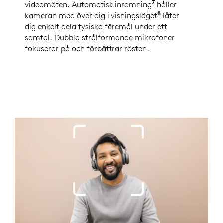
7
videomöten. Automatisk inramning
Aktiverad med Lo
håller
8
kameran med över dig i visningsläget
Aktiverad med L
låter
dig enkelt dela fysiska föremål under ett
samtal. Dubbla strålformande mikrofoner
fokuserar på och förbättrar rösten.