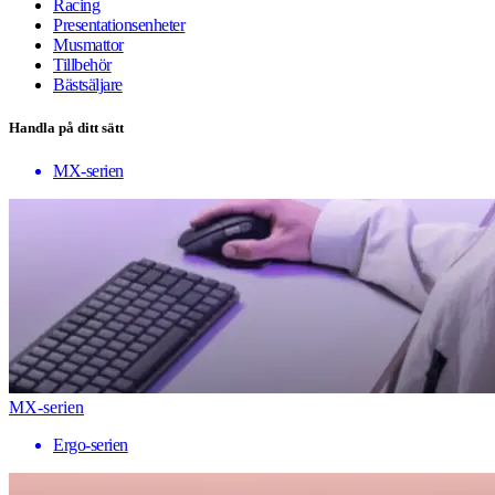
Racing
Presentationsenheter
Musmattor
Tillbehör
Bästsäljare
Handla på ditt sätt
MX-serien
MX-serien
Ergo-serien