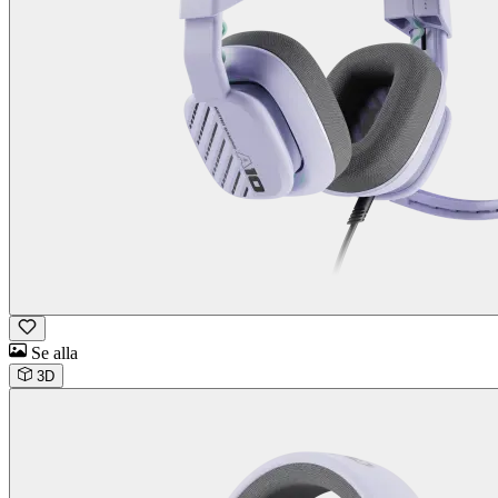
Se alla
3D