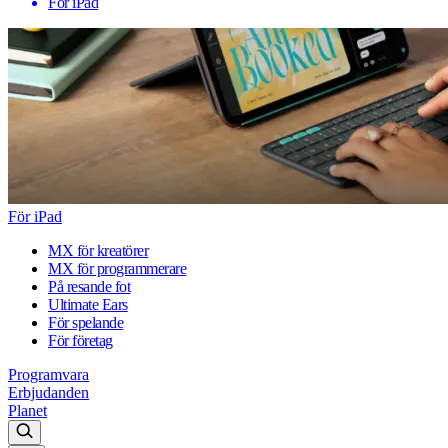
För iPad
För iPad
MX för kreatörer
MX för programmerare
På resande fot
Ultimate Ears
För spelande
För företag
Programvara
Erbjudanden
Planet