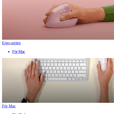
Ergo-serien
För Mac
För Mac