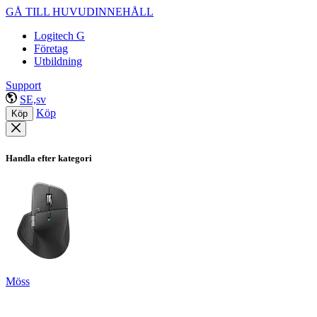
GÅ TILL HUVUDINNEHÅLL
Logitech G
Företag
Utbildning
Support
SE,sv
Köp
Köp
Handla efter kategori
Möss