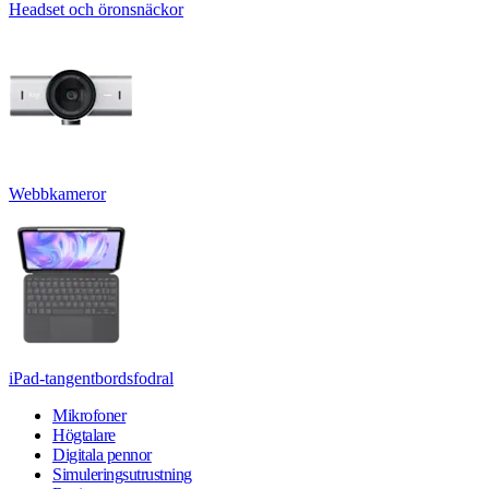
Headset och öronsnäckor
Webbkameror
iPad-tangentbordsfodral
Mikrofoner
Högtalare
Digitala pennor
Simuleringsutrustning