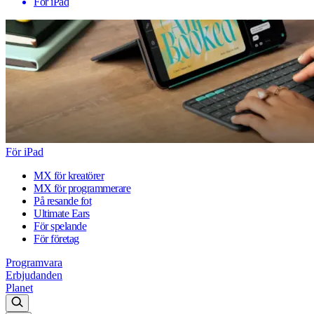
För iPad
För iPad
MX för kreatörer
MX för programmerare
På resande fot
Ultimate Ears
För spelande
För företag
Programvara
Erbjudanden
Planet