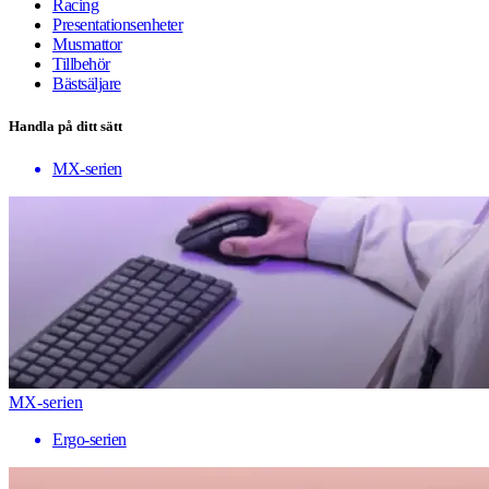
Racing
Presentationsenheter
Musmattor
Tillbehör
Bästsäljare
Handla på ditt sätt
MX-serien
MX-serien
Ergo-serien