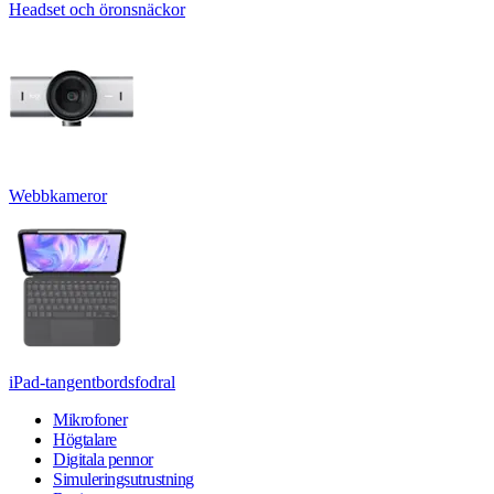
Headset och öronsnäckor
Webbkameror
iPad-tangentbordsfodral
Mikrofoner
Högtalare
Digitala pennor
Simuleringsutrustning