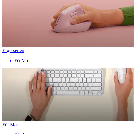
Ergo-serien
För Mac
För Mac