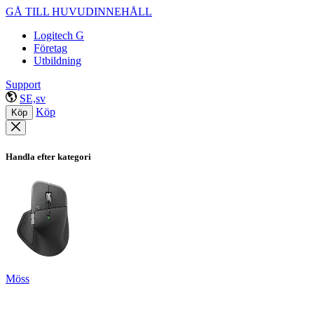
GÅ TILL HUVUDINNEHÅLL
Logitech G
Företag
Utbildning
Support
SE,sv
Köp
Köp
Handla efter kategori
Möss