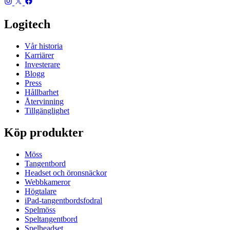
Logitech
Vår historia
Karriärer
Investerare
Blogg
Press
Hållbarhet
Återvinning
Tillgänglighet
Köp produkter
Möss
Tangentbord
Headset och öronsnäckor
Webbkameror
Högtalare
iPad-tangentbordsfodral
Spelmöss
Speltangentbord
Spelheadset