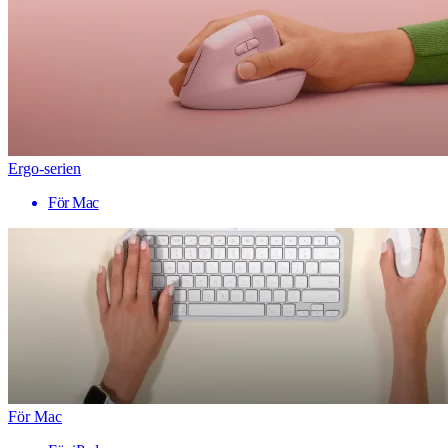
Ergo-serien
För Mac
För Mac