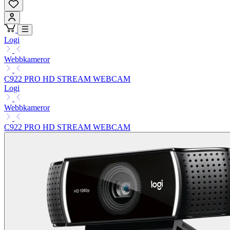
Logi
Webbkameror
C922 PRO HD STREAM WEBCAM
Logi
Webbkameror
C922 PRO HD STREAM WEBCAM