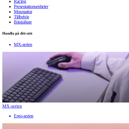
Racing
Presentationsenheter
Musmattor
Tillbehör
Bästsäljare
Handla på ditt sätt
MX-serien
MX-serien
Ergo-serien