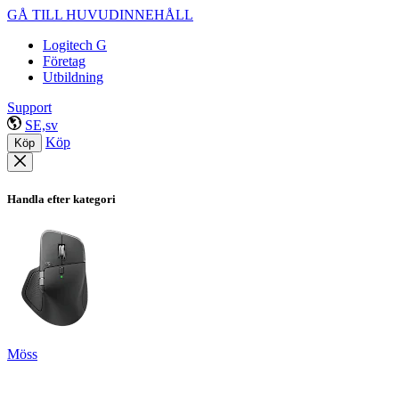
GÅ TILL HUVUDINNEHÅLL
Logitech G
Företag
Utbildning
Support
SE,sv
Köp
Köp
Handla efter kategori
Möss