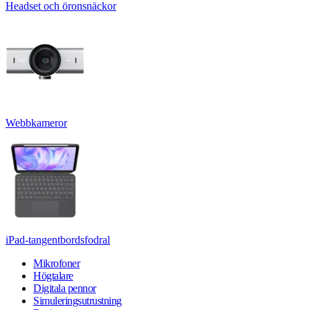
Headset och öronsnäckor
Webbkameror
iPad-tangentbordsfodral
Mikrofoner
Högtalare
Digitala pennor
Simuleringsutrustning