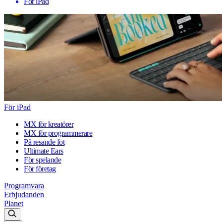
För iPad
För iPad
MX för kreatörer
MX för programmerare
På resande fot
Ultimate Ears
För spelande
För företag
Programvara
Erbjudanden
Planet