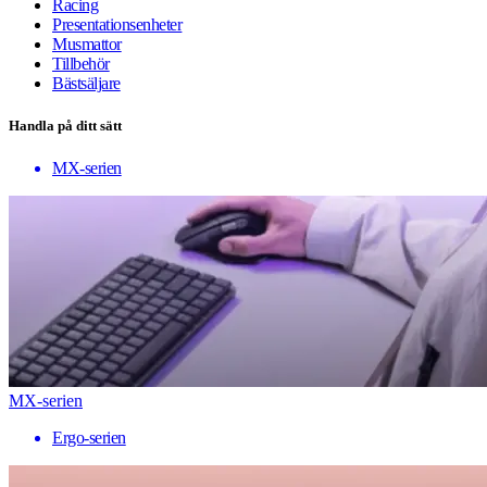
Racing
Presentationsenheter
Musmattor
Tillbehör
Bästsäljare
Handla på ditt sätt
MX-serien
MX-serien
Ergo-serien