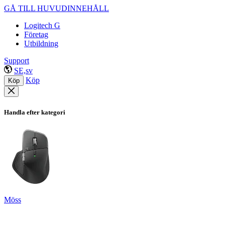
GÅ TILL HUVUDINNEHÅLL
Logitech G
Företag
Utbildning
Support
SE,sv
Köp
Köp
Handla efter kategori
Möss