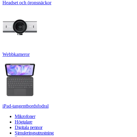
Headset och öronsnäckor
Webbkameror
iPad-tangentbordsfodral
Mikrofoner
Högtalare
Digitala pennor
Simuleringsutrustning