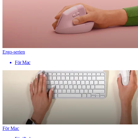
Ergo-serien
För Mac
För Mac