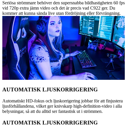
Seriösa strömmare behöver den supersnabba bildhastigheten 60 fps
vid 720p extra jämn video och det är precis vad C922 ger. Du
kommer att kunna sända live utan fördröjning eller förvrängning.
AUTOMATISK LJUSKORRIGERING
Automatiskt HD-fokus och ljuskorrigering jobbar för att finjustera
ljusförhållandena, vilket ger knivskarp high-definition-video i alla
belysningar, så att du alltid ser fantastisk ut i strömmen.
AUTOMATISK LJUSKORRIGERING