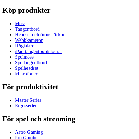
Köp produkter
Möss
Tangentbord
Headset och öronsnäckor
Webbkameror
Högtalare
iPad-tangentbordsfodral
Spelmöss
Speltangentbord
Spelheadset
Mikrofoner
För produktivitet
Master Series
Ergo-serien
För spel och streaming
Astro Gaming
Pro Gaming