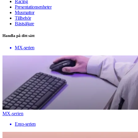
Racing
Presentationsenheter
Musmattor
Tillbehör
Bästsäljare
Handla på ditt sätt
MX-serien
MX-serien
Ergo-serien