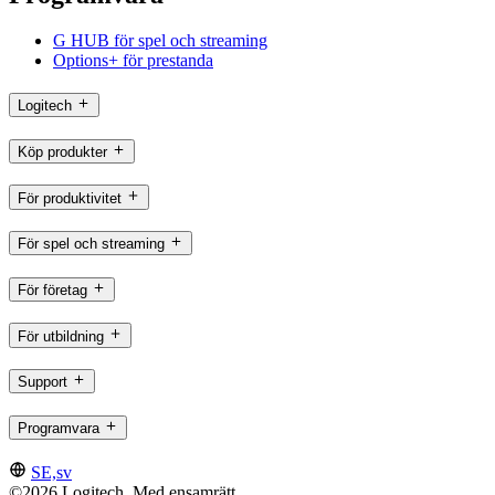
G HUB för spel och streaming
Options+ för prestanda
Logitech
Köp produkter
För produktivitet
För spel och streaming
För företag
För utbildning
Support
Programvara
SE,sv
©2026 Logitech. Med ensamrätt