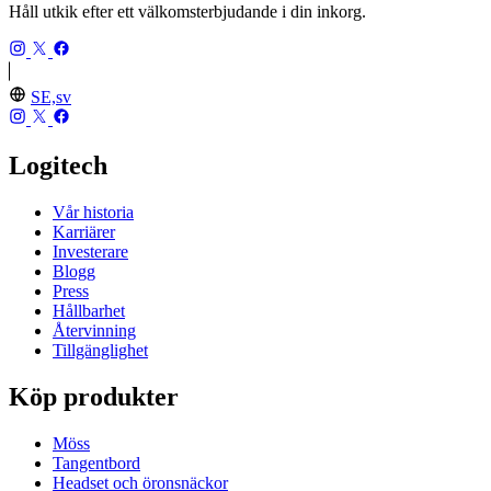
Håll utkik efter ett välkomsterbjudande i din inkorg.
SE,sv
Logitech
Vår historia
Karriärer
Investerare
Blogg
Press
Hållbarhet
Återvinning
Tillgänglighet
Köp produkter
Möss
Tangentbord
Headset och öronsnäckor