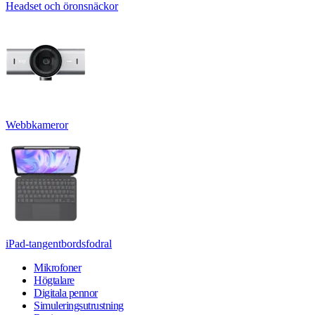
Headset och öronsnäckor
Webbkameror
iPad-tangentbordsfodral
Mikrofoner
Högtalare
Digitala pennor
Simuleringsutrustning