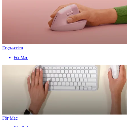
Ergo-serien
För Mac
För Mac