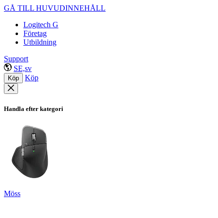
GÅ TILL HUVUDINNEHÅLL
Logitech G
Företag
Utbildning
Support
SE,sv
Köp
Köp
Handla efter kategori
Möss