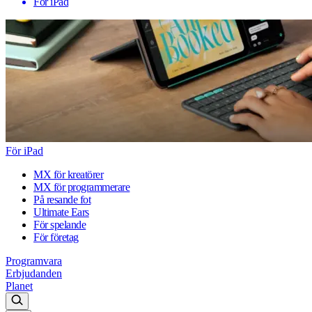
För iPad
För iPad
MX för kreatörer
MX för programmerare
På resande fot
Ultimate Ears
För spelande
För företag
Programvara
Erbjudanden
Planet