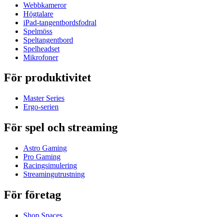
Webbkameror
Högtalare
iPad-tangentbordsfodral
Spelmöss
Speltangentbord
Spelheadset
Mikrofoner
För produktivitet
Master Series
Ergo-serien
För spel och streaming
Astro Gaming
Pro Gaming
Racingsimulering
Streamingutrustning
För företag
Shop Spaces