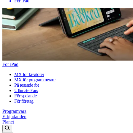
För iPad
För iPad
MX för kreatörer
MX för programmerare
På resande fot
Ultimate Ears
För spelande
För företag
Programvara
Erbjudanden
Planet