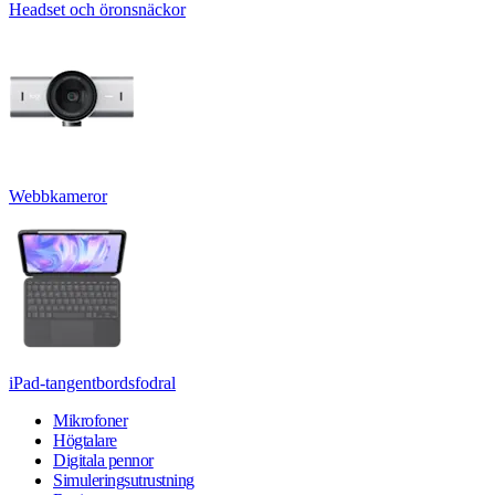
Headset och öronsnäckor
Webbkameror
iPad-tangentbordsfodral
Mikrofoner
Högtalare
Digitala pennor
Simuleringsutrustning