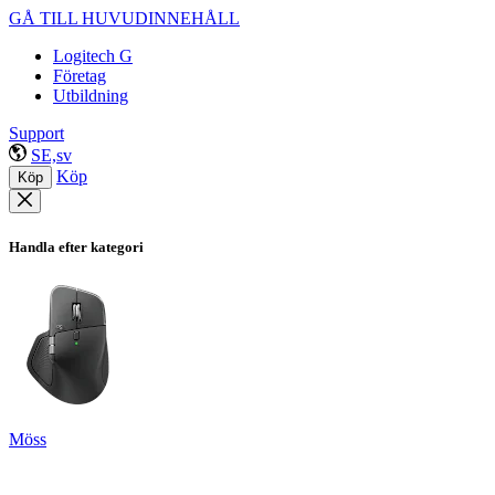
GÅ TILL HUVUDINNEHÅLL
Logitech G
Företag
Utbildning
Support
SE,sv
Köp
Köp
Handla efter kategori
Möss