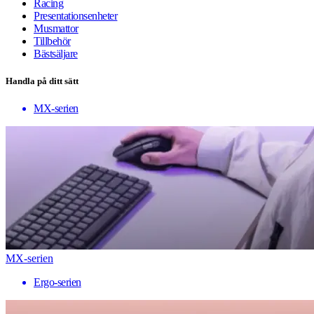
Racing
Presentationsenheter
Musmattor
Tillbehör
Bästsäljare
Handla på ditt sätt
MX-serien
MX-serien
Ergo-serien