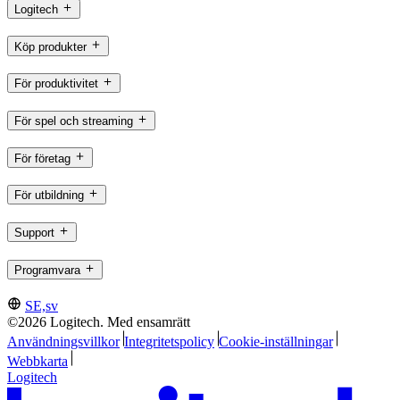
Logitech
Köp produkter
För produktivitet
För spel och streaming
För företag
För utbildning
Support
Programvara
SE,sv
©2026 Logitech. Med ensamrätt
Användningsvillkor
Integritetspolicy
Cookie-inställningar
Webbkarta
Logitech