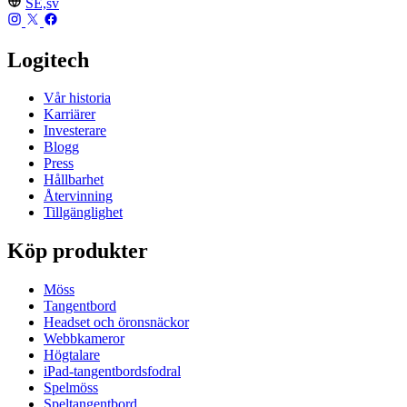
SE,sv
Logitech
Vår historia
Karriärer
Investerare
Blogg
Press
Hållbarhet
Återvinning
Tillgänglighet
Köp produkter
Möss
Tangentbord
Headset och öronsnäckor
Webbkameror
Högtalare
iPad-tangentbordsfodral
Spelmöss
Speltangentbord