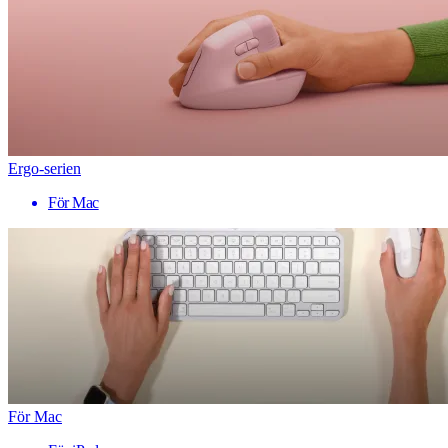
Ergo-serien
För Mac
För Mac