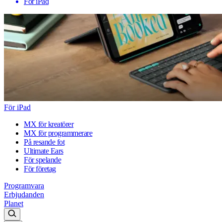
För iPad
För iPad
MX för kreatörer
MX för programmerare
På resande fot
Ultimate Ears
För spelande
För företag
Programvara
Erbjudanden
Planet