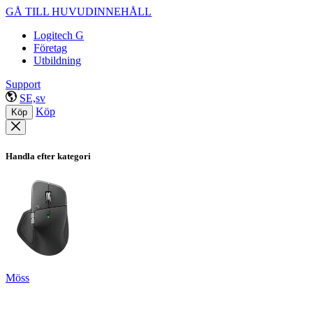
GÅ TILL HUVUDINNEHÅLL
Logitech G
Företag
Utbildning
Support
SE,sv
Köp
Köp
Handla efter kategori
Möss