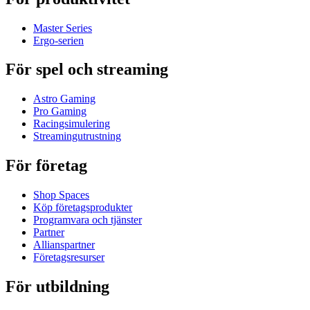
Master Series
Ergo-serien
För spel och streaming
Astro Gaming
Pro Gaming
Racingsimulering
Streamingutrustning
För företag
Shop Spaces
Köp företagsprodukter
Programvara och tjänster
Partner
Allianspartner
Företagsresurser
För utbildning