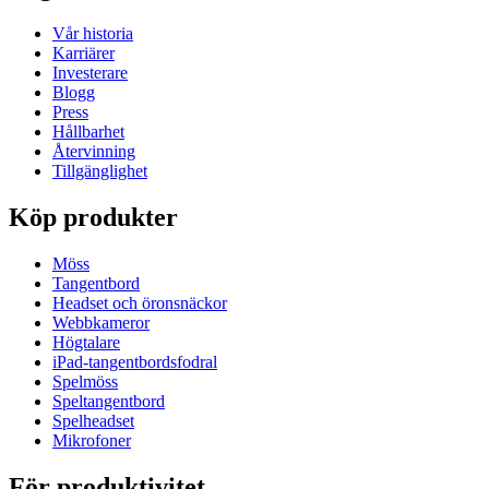
Vår historia
Karriärer
Investerare
Blogg
Press
Hållbarhet
Återvinning
Tillgänglighet
Köp produkter
Möss
Tangentbord
Headset och öronsnäckor
Webbkameror
Högtalare
iPad-tangentbordsfodral
Spelmöss
Speltangentbord
Spelheadset
Mikrofoner
För produktivitet