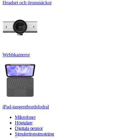
Headset och öronsnäckor
Webbkameror
iPad-tangentbordsfodral
Mikrofoner
Högtalare
Digitala pennor
Simuleringsutrustning