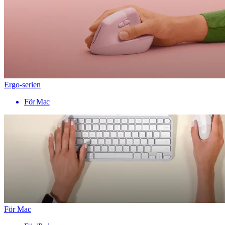
Ergo-serien
För Mac
För Mac