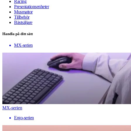
Racing
Presentationsenheter
Musmattor
Tillbehör
Bästsäljare
Handla på ditt sätt
MX-serien
MX-serien
Ergo-serien