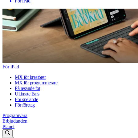
För iPad
För iPad
MX för kreatörer
MX för programmerare
På resande fot
Ultimate Ears
För spelande
För företag
Programvara
Erbjudanden
Planet