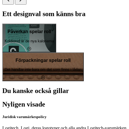
Ett designval som känns bra
Påverkan spelar roll
Koldioxid är de nya kalorierna
Förpackningar spelar roll
Det handlar inte bara om det som finns i lådan
Du kanske också gillar
Nyligen visade
Juridisk varumärkespolicy
Logitech, Logi, deras logotyper och alla andra Logitech-varumärken