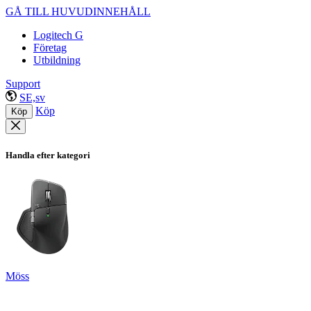
GÅ TILL HUVUDINNEHÅLL
Logitech G
Företag
Utbildning
Support
SE,sv
Köp
Köp
Handla efter kategori
Möss