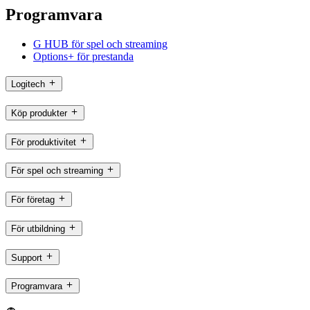
Programvara
G HUB för spel och streaming
Options+ för prestanda
Logitech
Köp produkter
För produktivitet
För spel och streaming
För företag
För utbildning
Support
Programvara