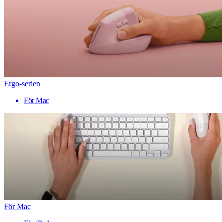
Ergo-serien
För Mac
För Mac