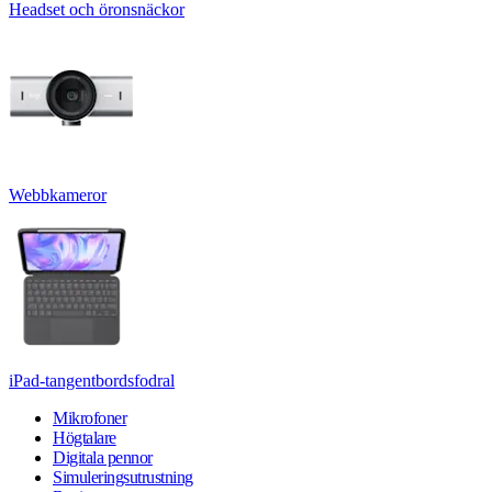
Headset och öronsnäckor
Webbkameror
iPad-tangentbordsfodral
Mikrofoner
Högtalare
Digitala pennor
Simuleringsutrustning