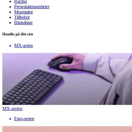
Racing
Presentationsenheter
Musmattor
Tillbehör
Bästsäljare
Handla på ditt sätt
MX-serien
MX-serien
Ergo-serien