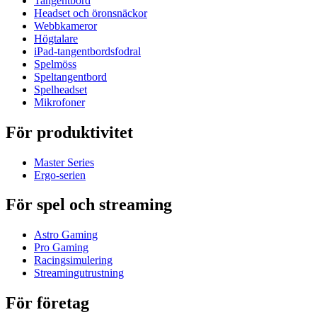
Tangentbord
Headset och öronsnäckor
Webbkameror
Högtalare
iPad-tangentbordsfodral
Spelmöss
Speltangentbord
Spelheadset
Mikrofoner
För produktivitet
Master Series
Ergo-serien
För spel och streaming
Astro Gaming
Pro Gaming
Racingsimulering
Streamingutrustning
För företag