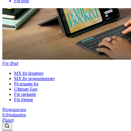
För iPad
För iPad
MX för kreatörer
MX för programmerare
På resande fot
Ultimate Ears
För spelande
För företag
Programvara
Erbjudanden
Planet