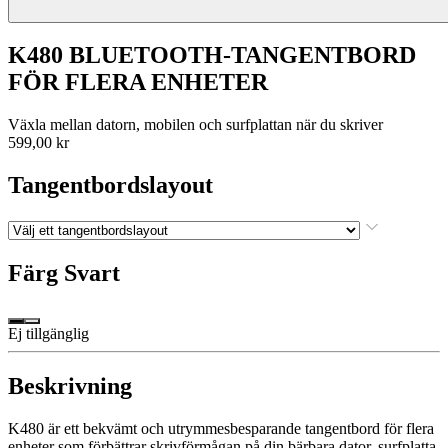
K480 BLUETOOTH-TANGENTBORD
FÖR FLERA ENHETER
Växla mellan datorn, mobilen och surfplattan när du skriver
599,00 kr
Tangentbordslayout
Färg
Svart
Ej tillgänglig
Beskrivning
K480 är ett bekvämt och utrymmesbesparande tangentbord för flera
enheter som förbättrar skrivförmågan på din bärbara dator, surfplatta