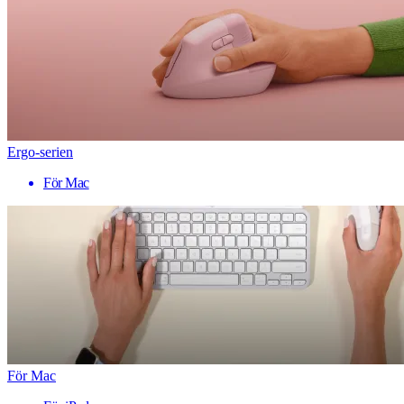
Ergo-serien
För Mac
För Mac