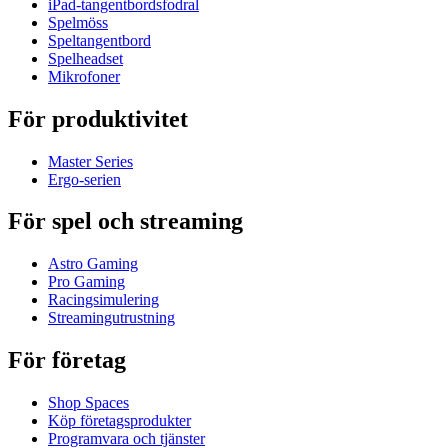
iPad-tangentbordsfodral
Spelmöss
Speltangentbord
Spelheadset
Mikrofoner
För produktivitet
Master Series
Ergo-serien
För spel och streaming
Astro Gaming
Pro Gaming
Racingsimulering
Streamingutrustning
För företag
Shop Spaces
Köp företagsprodukter
Programvara och tjänster