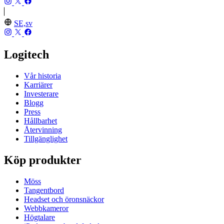
SE,sv
Logitech
Vår historia
Karriärer
Investerare
Blogg
Press
Hållbarhet
Återvinning
Tillgänglighet
Köp produkter
Möss
Tangentbord
Headset och öronsnäckor
Webbkameror
Högtalare