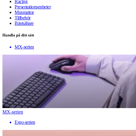
Racing
Presentationsenheter
Musmattor
Tillbehör
Bästsäljare
Handla på ditt sätt
MX-serien
MX-serien
Ergo-serien