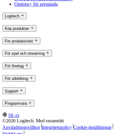
Options+ för prestanda
Logitech
Köp produkter
För produktivitet
För spel och streaming
För företag
För utbildning
Support
Programvara
SE,sv
©2026 Logitech. Med ensamrätt
Användningsvillkor
Integritetspolicy
Cookie-inställningar
Webbkarta