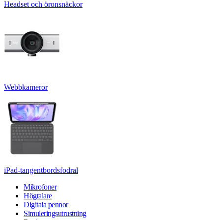
Headset och öronsnäckor
Webbkameror
iPad-tangentbordsfodral
Mikrofoner
Högtalare
Digitala pennor
Simuleringsutrustning