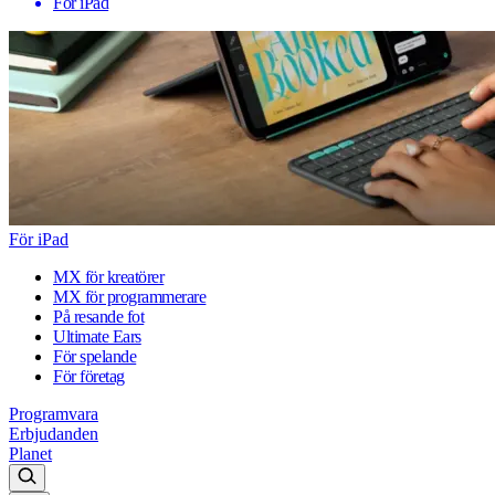
För iPad
För iPad
MX för kreatörer
MX för programmerare
På resande fot
Ultimate Ears
För spelande
För företag
Programvara
Erbjudanden
Planet