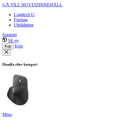
GÅ TILL HUVUDINNEHÅLL
Logitech G
Företag
Utbildning
Support
SE,sv
Köp
Köp
Handla efter kategori
Möss