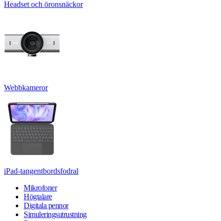
Headset och öronsnäckor
Webbkameror
iPad-tangentbordsfodral
Mikrofoner
Högtalare
Digitala pennor
Simuleringsutrustning