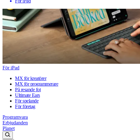
För iPad
För iPad
MX för kreatörer
MX för programmerare
På resande fot
Ultimate Ears
För spelande
För företag
Programvara
Erbjudanden
Planet