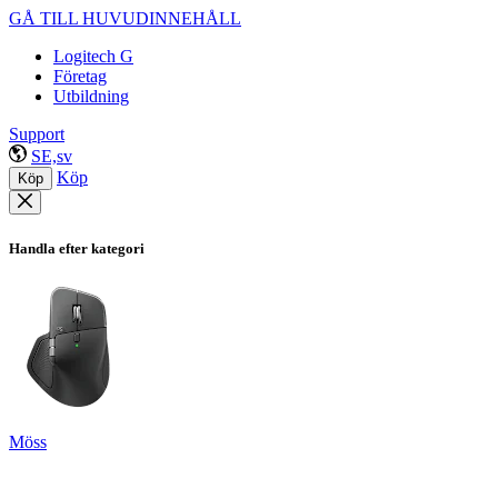
GÅ TILL HUVUDINNEHÅLL
Logitech G
Företag
Utbildning
Support
SE,sv
Köp
Köp
Handla efter kategori
Möss