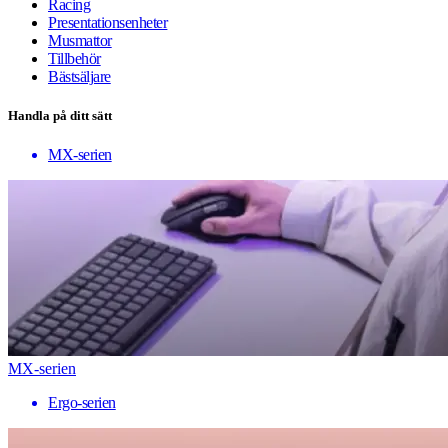
Racing
Presentationsenheter
Musmattor
Tillbehör
Bästsäljare
Handla på ditt sätt
MX-serien
MX-serien
Ergo-serien