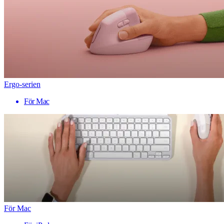
Ergo-serien
För Mac
För Mac