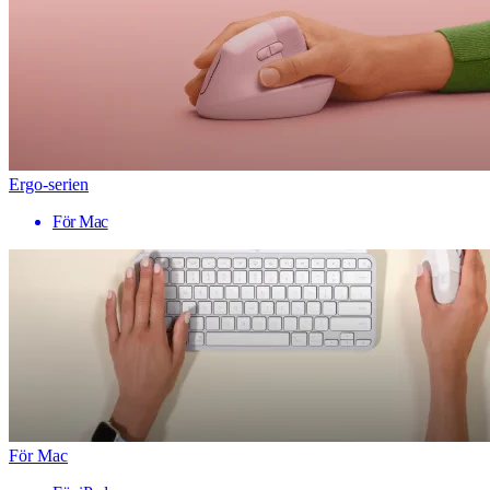
Ergo-serien
För Mac
För Mac