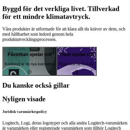
Byggd för det verkliga livet. Tillverkad
för ett mindre klimatavtryck.
Våra produkter är utformade för att klara allt du kräver av dem, och
med hållbarhet som ledord genom hela
produktutvecklingsprocessen.
Påverkan spelar roll
Plast spelar roll
Koldioxid är de nya kalorierna
Plast ska ha flera liv.
Du kanske också gillar
Nyligen visade
Juridisk varumärkespolicy
Logitech, Logi, deras logotyper och alla andra Logitech-varumärken
är varumärken eller registrerade varumärken som tillhör Logitech