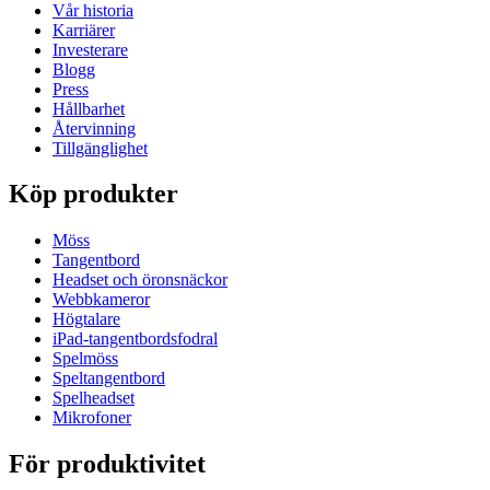
Vår historia
Karriärer
Investerare
Blogg
Press
Hållbarhet
Återvinning
Tillgänglighet
Köp produkter
Möss
Tangentbord
Headset och öronsnäckor
Webbkameror
Högtalare
iPad-tangentbordsfodral
Spelmöss
Speltangentbord
Spelheadset
Mikrofoner
För produktivitet