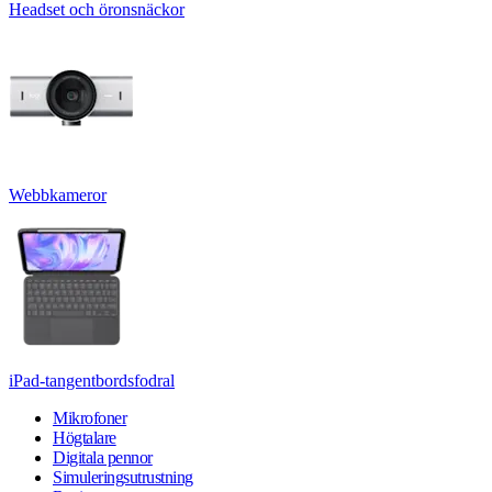
Headset och öronsnäckor
Webbkameror
iPad-tangentbordsfodral
Mikrofoner
Högtalare
Digitala pennor
Simuleringsutrustning