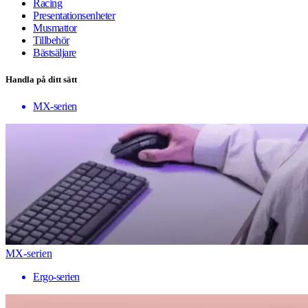
Racing
Presentationsenheter
Musmattor
Tillbehör
Bästsäljare
Handla på ditt sätt
MX-serien
MX-serien
Ergo-serien