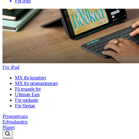
För iPad
För iPad
MX för kreatörer
MX för programmerare
På resande fot
Ultimate Ears
För spelande
För företag
Programvara
Erbjudanden
Planet