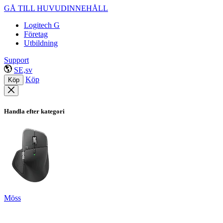
GÅ TILL HUVUDINNEHÅLL
Logitech G
Företag
Utbildning
Support
SE,sv
Köp
Köp
Handla efter kategori
Möss